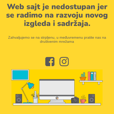
Web sajt je nedostupan jer
se radimo na razvoju novog
izgleda i sadržaja.
Zahvaljujemo se na strpljenu, u međuvremenu pratite nas na
društvenim mrežama